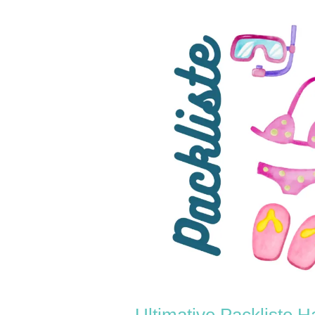
Ultimative
Packliste
Hawaii:
Unverzichtbares
für
deine
Reise