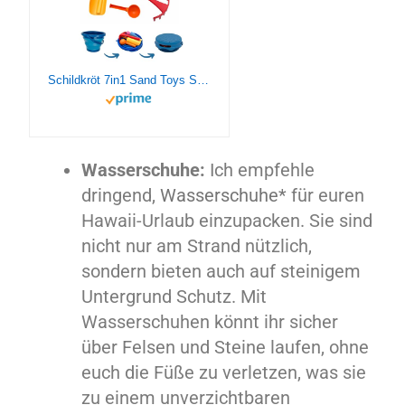
Schildkröt 7in1 Sand Toys Set, innovatives Sand-Spielset im Handtaschenformat, kompakt und platzsparend, faltbarer 3 Liter Eimer mit 6 Sandspielzeugen zum Graben, Formen, Sieben und Rechen, 970244
Wasserschuhe:
Ich empfehle
dringend,
Wasserschuhe*
für euren
Hawaii-Urlaub einzupacken. Sie sind
nicht nur am Strand nützlich,
sondern bieten auch auf steinigem
Untergrund Schutz. Mit
Wasserschuhen könnt ihr sicher
über Felsen und Steine laufen, ohne
euch die Füße zu verletzen, was sie
zu einem unverzichtbaren