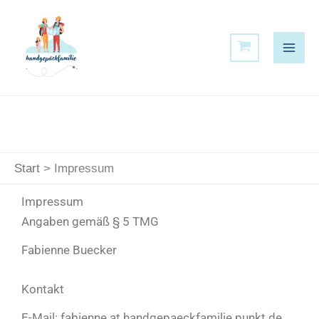
Zum
Inhalt
springen
Start
Impressum
Impressum
Angaben gemäß § 5 TMG
Fabienne Buecker
Kontakt
E-Mail: fabienne at handgepaeckfamilie punkt de