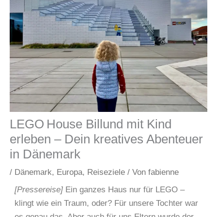
LEGO House Billund mit Kind
erleben – Dein kreatives Abenteuer
in Dänemark
/
Dänemark
,
Europa
,
Reiseziele
/ Von
fabienne
[Pressereise]
Ein ganzes Haus nur für LEGO –
klingt wie ein Traum, oder? Für unsere Tochter war
es genau das. Aber auch für uns Eltern wurde der