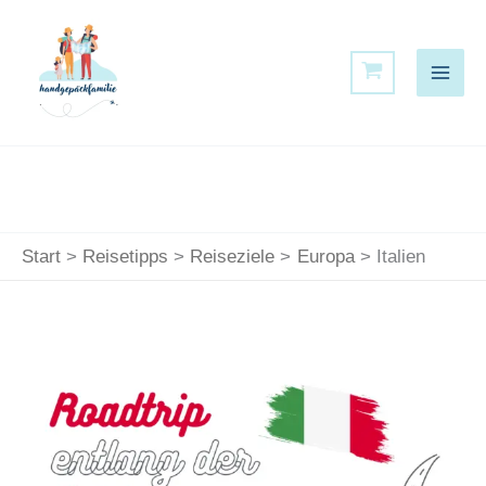
Zum
Inhalt
springen
Start
Reisetipps
Reiseziele
Europa
Italien
Italien
–
Ein
perfekter